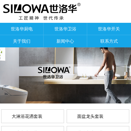
世洛华厨电
世洛华卫浴
世洛华开关
关于我们
新闻中心
联系方式
大淋浴花洒套装
面盆龙头套装