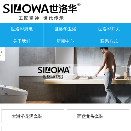
世洛华厨电
世洛华卫浴
世洛华开关
关于我们
新闻中心
联系方式
大淋浴花洒套装
面盆龙头套装