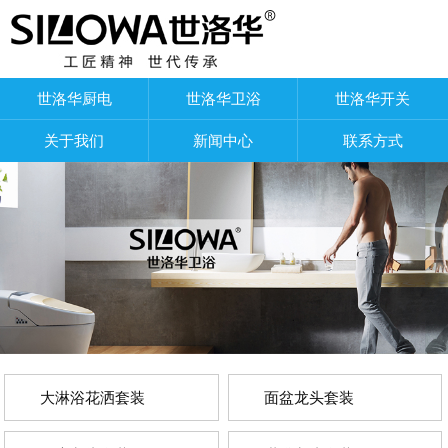
世洛华厨电
世洛华卫浴
世洛华开关
关于我们
新闻中心
联系方式
大淋浴花洒套装
面盆龙头套装