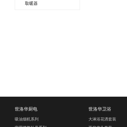
取暖器
世洛华厨电
世洛华卫浴
吸油烟机系列
大淋浴花洒套装