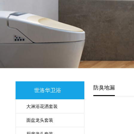
防臭地漏
世洛华卫浴
大淋浴花洒套装
面盆龙头套装
厨房龙头套装