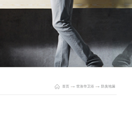
首页
世洛华卫浴
防臭地漏