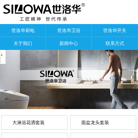
世洛华厨电
世洛华卫浴
世洛华开关
关于我们
新闻中心
联系方式
大淋浴花洒套装
面盆龙头套装